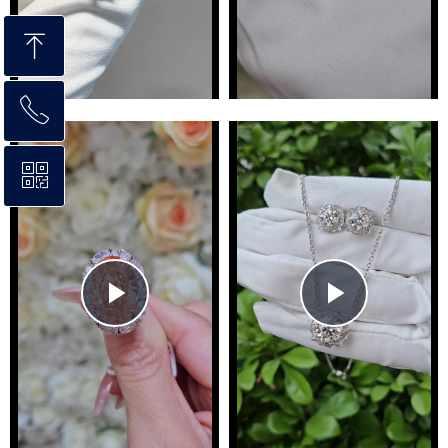
ꁸ
ꂅ
回到顶部
ꀥ
4006368566
微信二维码
Play
Play
Video
Video